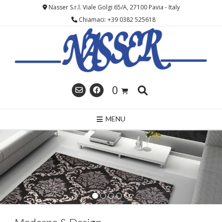
Skip
Nasser S.r.l. Viale Golgi 65/A, 27100 Pavia - Italy
to
Chiamaci: +39 0382 525618
content
0
MENU
1
2
3
4
5