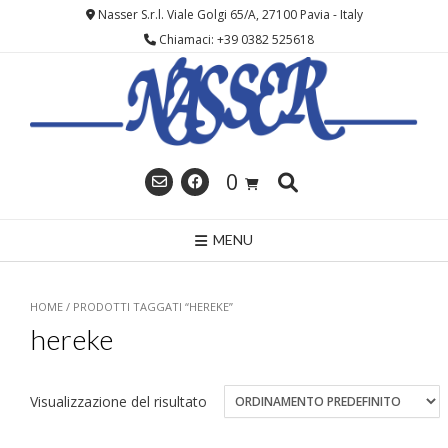
Skip
Nasser S.r.l. Viale Golgi 65/A, 27100 Pavia - Italy
to
Chiamaci: +39 0382 525618
content
0
MENU
HOME
/ PRODOTTI TAGGATI “HEREKE”
hereke
Visualizzazione del risultato