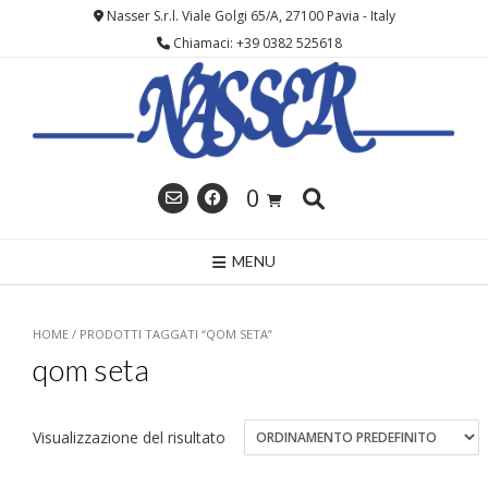
Skip
Nasser S.r.l. Viale Golgi 65/A, 27100 Pavia - Italy
to
Chiamaci: +39 0382 525618
content
0
MENU
HOME
/ PRODOTTI TAGGATI “QOM SETA”
qom seta
Visualizzazione del risultato