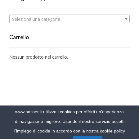
Seleziona una categoria
Carrello
Nessun prodotto nel carrello.
www.nasser.it utilizza i cookies per offrirti un'esperienza
Nasser Yachaya S.r.l. P.I. 01164550186 Viale Golgi 65/A, 27100 Pavia -
di navigazione migliore. Usando il nostro servizio accetti
Italy
l'impiego di cookie in accordo con la nostra cookie policy
PRIVACY POLICY