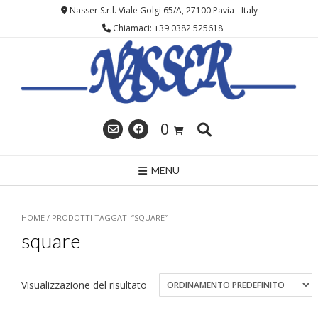
Skip
Nasser S.r.l. Viale Golgi 65/A, 27100 Pavia - Italy
to
Chiamaci: +39 0382 525618
content
0
MENU
HOME
/ PRODOTTI TAGGATI “SQUARE”
square
Visualizzazione del risultato