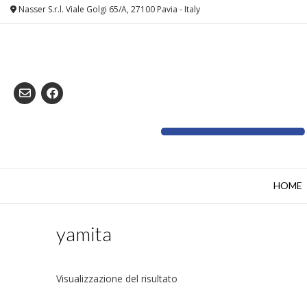
Skip
Nasser S.r.l. Viale Golgi 65/A, 27100 Pavia - Italy
to
content
HOME
yamita
Visualizzazione del risultato