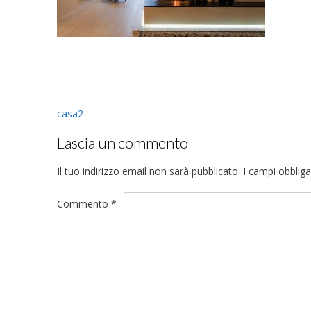
Post
casa2
navigation
Lascia un commento
Il tuo indirizzo email non sarà pubblicato.
I campi obblig
Commento
*