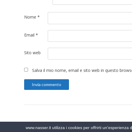
Nome
*
Email
*
Sito web
Salva il mio nome, email e sito web in questo brow
www.nasser.it utilizza i cookies per offrirti un'esperienza