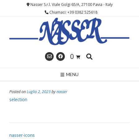
Skip
Nasser S.r.l. Viale Golgi 65/A, 27100 Pavia - Italy
to
Chiamaci: +39 0382 525618
content
0
MENU
Posted on
Luglio 2, 2023
by
nasser
selection
Post
nasser-icons