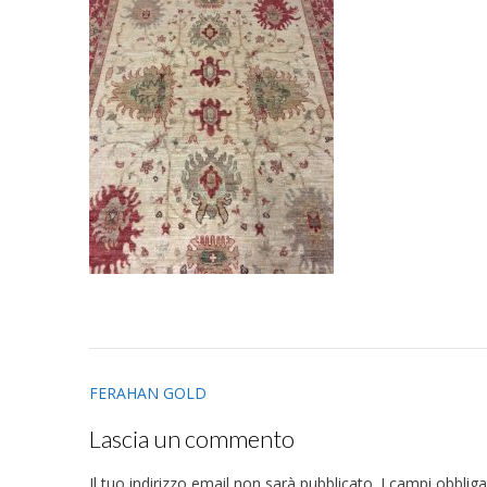
Post
FERAHAN GOLD
navigation
Lascia un commento
Il tuo indirizzo email non sarà pubblicato.
I campi obblig