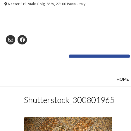
Skip
Nasser S.r.l. Viale Golgi 65/A, 27100 Pavia - Italy
to
content
HOME
Shutterstock_300801965