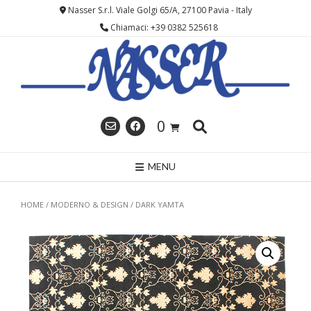
Skip
Nasser S.r.l. Viale Golgi 65/A, 27100 Pavia - Italy
to
Chiamaci: +39 0382 525618
content
0
MENU
HOME
/
MODERNO & DESIGN
/ DARK YAMTA