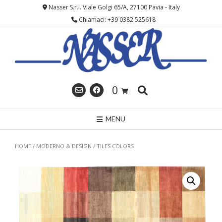
Skip
Nasser S.r.l. Viale Golgi 65/A, 27100 Pavia - Italy
to
Chiamaci: +39 0382 525618
content
0
MENU
HOME
/
MODERNO & DESIGN
/ TILES COLORS